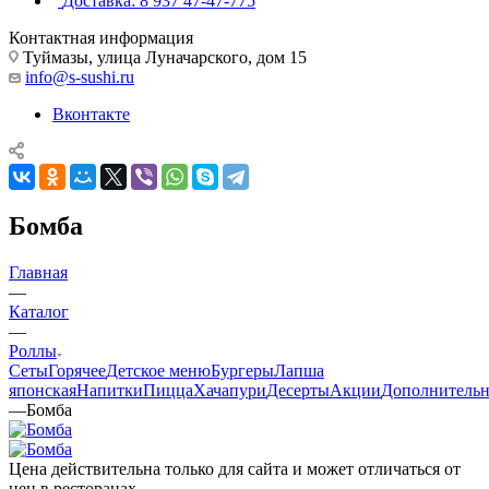
Доставка: 8 937 47-47-775
Контактная информация
Туймазы, улица Луначарского, дом 15
info@s-sushi.ru
Вконтакте
Бомба
Главная
—
Каталог
—
Роллы
Сеты
Горячее
Детское меню
Бургеры
Лапша
японская
Напитки
Пицца
Хачапури
Десерты
Акции
Дополнитель
—
Бомба
Цена действительна только для сайта и может отличаться от
цен в ресторанах