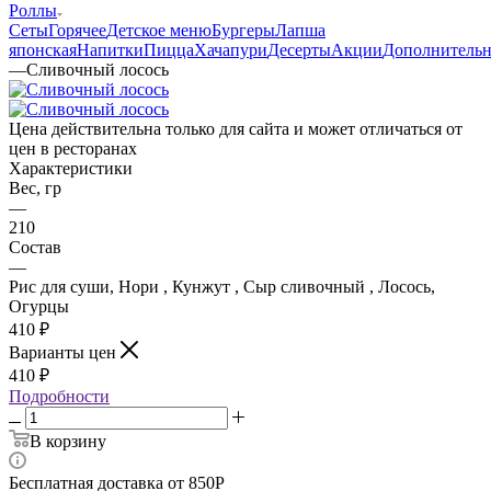
Роллы
Сеты
Горячее
Детское меню
Бургеры
Лапша
японская
Напитки
Пицца
Хачапури
Десерты
Акции
Дополнитель
—
Сливочный лосось
Цена действительна только для сайта и может отличаться от
цен в ресторанах
Характеристики
Вес, гр
—
210
Состав
—
Рис для суши, Нори , Кунжут , Сыр сливочный , Лосось,
Огурцы
410
₽
Варианты цен
410
₽
Подробности
В корзину
Бесплатная доставка от 850Р