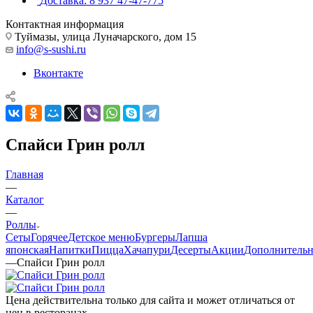
Доставка: 8 937 47-47-775
Контактная информация
Туймазы, улица Луначарского, дом 15
info@s-sushi.ru
Вконтакте
Спайси Грин ролл
Главная
—
Каталог
—
Роллы
Сеты
Горячее
Детское меню
Бургеры
Лапша
японская
Напитки
Пицца
Хачапури
Десерты
Акции
Дополнитель
—
Спайси Грин ролл
Цена действительна только для сайта и может отличаться от
цен в ресторанах