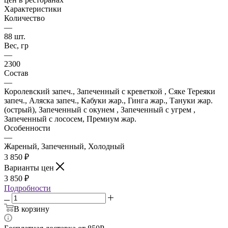
Характеристики
Количество
—
88 шт.
Вес, гр
—
2300
Состав
—
Королевский запеч., Запеченный с креветкой , Сяке Тереяки
запеч., Аляска запеч., Кабуки жар., Гинга жар., Тануки жар.
(острый), Запеченный с окунем , Запеченный с угрем ,
Запеченный с лососем, Премиум жар.
Особенности
—
Жареный, Запеченный, Холодный
3 850
₽
Варианты цен
3 850
₽
Подробности
В корзину