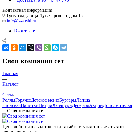
Доставка: 8 937 47-47-775
Контактная информация
Туймазы, улица Луначарского, дом 15
info@s-sushi.ru
Вконтакте
Своя компания сет
Главная
—
Каталог
—
Сеты
Роллы
Горячее
Детское меню
Бургеры
Лапша
японская
Напитки
Пицца
Хачапури
Десерты
Акции
Дополнитель
—
Своя компания сет
Цена действительна только для сайта и может отличаться от
цен в ресторанах